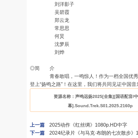
刘洋影子
吴碧霞
郑云龙
常思思
何炅
沈梦辰
刘烨
◎简 介
青春敢唱，一鸣惊人！作为一档全国优秀歌唱人
登上“扬鸣之路”！在这里，我们将共同见证中国
资源名称：声鸣远扬2025[全集][国语配音/
幕].Sound.Trek.S01.2025.2160p
上一篇
2025动作《红丝绸》1080p.HD中字
下一篇
2024纪录片《与马克·布朗的七次散步》10