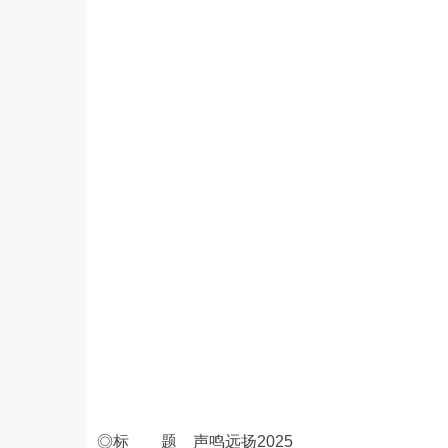
◎标 题 声鸣远扬2025