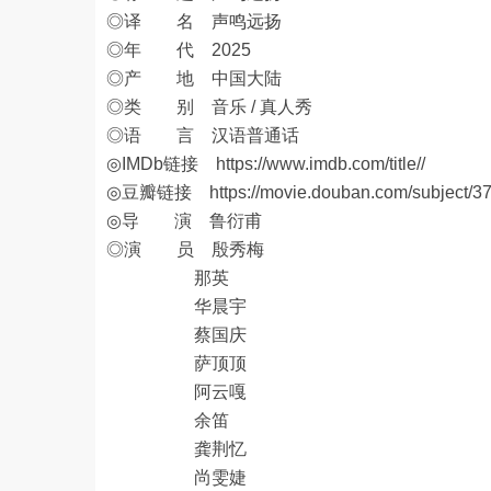
◎译 名 声鸣远扬
◎年 代 2025
◎产 地 中国大陆
◎类 别 音乐 / 真人秀
◎语 言 汉语普通话
◎IMDb链接
https://www.imdb.com/title//
◎豆瓣链接
https://movie.douban.com/subject/3
◎导 演 鲁衍甫
◎演 员 殷秀梅
那英
华晨宇
蔡国庆
萨顶顶
阿云嘎
余笛
龚荆忆
尚雯婕