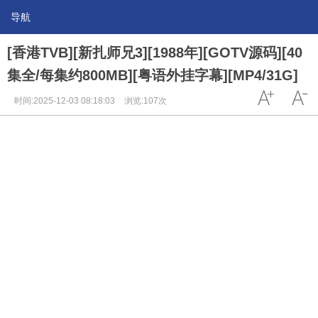
导航
[香港TVB][新扎师兄3][1988年][GOTV源码][40
集全/每集约800MB][粤语外挂字幕][MP4/31G]
时间:2025-12-03 08:18:03
浏览:107次