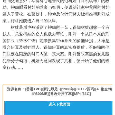
遇到交通意外，幸得有心地善良的范树娃（薛凯琪饰）的救
助。钟sir眼看树娃的善良与智勇，便设法让家中贫困的树娃
进入了警校。在警校中，钟sir及伙计们努力让树娃得到好成
绩，好让她能进入自己的队里。
树娃最后也被派到了钟sir的一队，得知树娃想嫁一个有
钱人，关爱树娃的众人也极力帮忙，刚好一个从日本来的刑
警伊豆（铃木仁饰）前来搜集钟sir那组的偷懒证据，大家想
撮合伊豆及树娃两人。得知伊豆的真实身份后，不服输的他
们决定在限定的时间内破一宗大案。刚好警队高层的女儿跟
犯罪分子勾结，树娃无意间发现了真相，便开始了他们的破
案行动……
资源名称：[香港TVB][新扎师兄3][1988年][GOTV源码][40集全/每
约800MB][粤语外挂字幕][MP4/31G]
进入下载页面