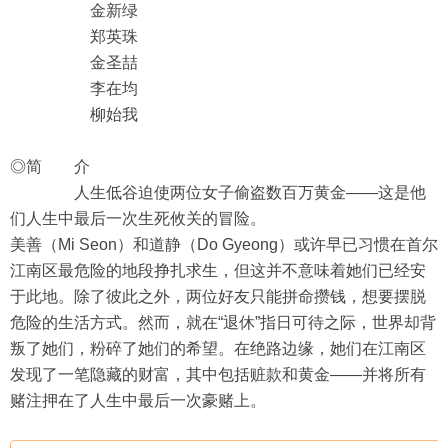
金新绿
郑英珠
金圣喆
李在均
柳始我
◎简 介
人生低谷迫使两位女子偷盗数百万黄金——这是他
们人生中最后一次生死攸关的冒险。
美善（Mi Seon）和道静（Do Gyeong）或许早已习惯在首尔
江南区最危险的地段挣扎求生，但这并不意味着她们已经安
于此地。除了彼此之外，两位好友只能拼命攒钱，想要摆脱
危险的生活方式。然而，就在“退休”指日可待之际，世界却背
叛了她们，粉碎了她们的希望。在绝路边缘，她们在江南区
发现了一笔隐藏的财富，其中包括赃款和黄金——并将所有
赌注押在了人生中最后一次豪赌上。